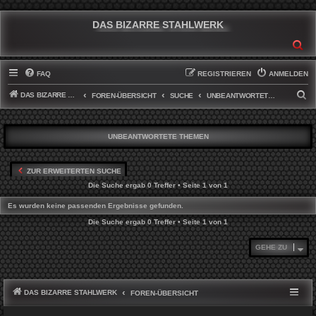
DAS BIZARRE STAHLWERK
SU
FAQ
REGISTRIEREN
ANMELDEN
DAS BIZARRE STAHLWERK
S
FOREN-ÜBERSICHT
SUCHE
UNBEANTWORTETE THEMEN
U
C
UNBEANTWORTETE THEMEN
H
E
ZUR ERWEITERTEN SUCHE
Die Suche ergab 0 Treffer • Seite
1
von
1
Es wurden keine passenden Ergebnisse gefunden.
Die Suche ergab 0 Treffer • Seite
1
von
1
GEHE ZU
DAS BIZARRE STAHLWERK
FOREN-ÜBERSICHT