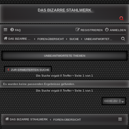
DAS BIZARRE STAHLWERK
SU
FAQ
REGISTRIEREN
ANMELDEN
DAS BIZARRE STAHLWERK
S
FOREN-ÜBERSICHT
SUCHE
UNBEANTWORTETE THEMEN
U
C
UNBEANTWORTETE THEMEN
H
E
ZUR ERWEITERTEN SUCHE
Die Suche ergab 0 Treffer • Seite
1
von
1
Es wurden keine passenden Ergebnisse gefunden.
Die Suche ergab 0 Treffer • Seite
1
von
1
GEHE ZU
DAS BIZARRE STAHLWERK
FOREN-ÜBERSICHT