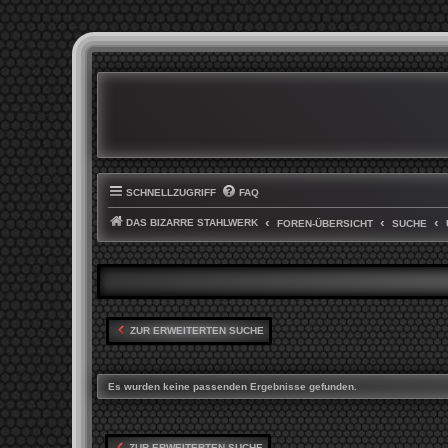
SCHNELLZUGRIFF
FAQ
DAS BIZARRE STAHLWERK
FOREN-ÜBERSICHT
SUCHE
ZUR ERWEITERTEN SUCHE
Es wurden keine passenden Ergebnisse gefunden.
ZUR ERWEITERTEN SUCHE