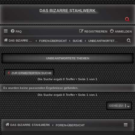
DAS BIZARRE STAHLWERK
SU
FAQ
REGISTRIEREN
ANMELDEN
DAS BIZARRE STAHLWERK
S
FOREN-ÜBERSICHT
SUCHE
UNBEANTWORTETE THEMEN
U
C
UNBEANTWORTETE THEMEN
H
E
ZUR ERWEITERTEN SUCHE
Die Suche ergab 0 Treffer • Seite
1
von
1
Es wurden keine passenden Ergebnisse gefunden.
Die Suche ergab 0 Treffer • Seite
1
von
1
GEHE ZU
DAS BIZARRE STAHLWERK
FOREN-ÜBERSICHT