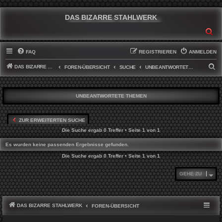
DAS BIZARRE STAHLWERK
SU
FAQ
REGISTRIEREN
ANMELDEN
DAS BIZARRE STAHLWERK
S
FOREN-ÜBERSICHT
SUCHE
UNBEANTWORTETE THEMEN
U
C
UNBEANTWORTETE THEMEN
H
E
ZUR ERWEITERTEN SUCHE
Die Suche ergab 0 Treffer • Seite
1
von
1
Es wurden keine passenden Ergebnisse gefunden.
Die Suche ergab 0 Treffer • Seite
1
von
1
GEHE ZU
DAS BIZARRE STAHLWERK
FOREN-ÜBERSICHT