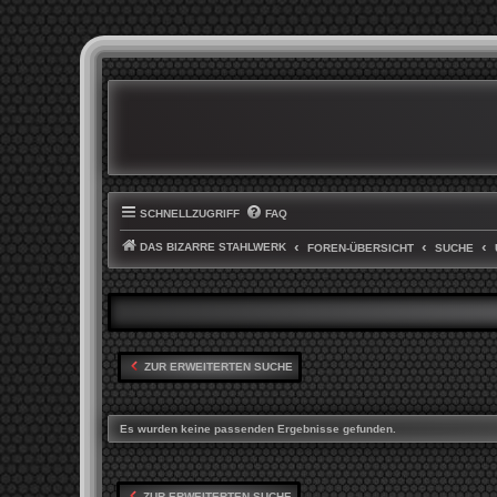
SCHNELLZUGRIFF
FAQ
DAS BIZARRE STAHLWERK
FOREN-ÜBERSICHT
SUCHE
ZUR ERWEITERTEN SUCHE
Es wurden keine passenden Ergebnisse gefunden.
ZUR ERWEITERTEN SUCHE