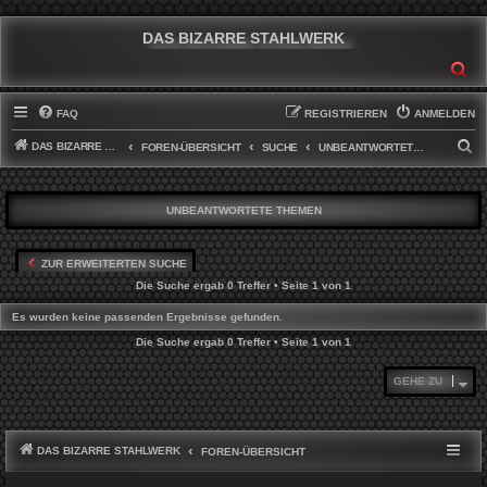
DAS BIZARRE STAHLWERK
SU
FAQ
REGISTRIEREN
ANMELDEN
DAS BIZARRE STAHLWERK
S
FOREN-ÜBERSICHT
SUCHE
UNBEANTWORTETE THEMEN
U
C
UNBEANTWORTETE THEMEN
H
E
ZUR ERWEITERTEN SUCHE
Die Suche ergab 0 Treffer • Seite
1
von
1
Es wurden keine passenden Ergebnisse gefunden.
Die Suche ergab 0 Treffer • Seite
1
von
1
GEHE ZU
DAS BIZARRE STAHLWERK
FOREN-ÜBERSICHT