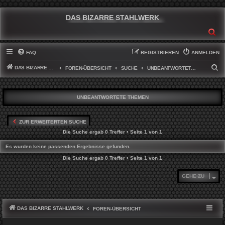
DAS BIZARRE STAHLWERK
SU
FAQ
REGISTRIEREN
ANMELDEN
DAS BIZARRE STAHLWERK
S
FOREN-ÜBERSICHT
SUCHE
UNBEANTWORTETE THEMEN
U
C
UNBEANTWORTETE THEMEN
H
E
ZUR ERWEITERTEN SUCHE
Die Suche ergab 0 Treffer • Seite
1
von
1
Es wurden keine passenden Ergebnisse gefunden.
Die Suche ergab 0 Treffer • Seite
1
von
1
GEHE ZU
DAS BIZARRE STAHLWERK
FOREN-ÜBERSICHT