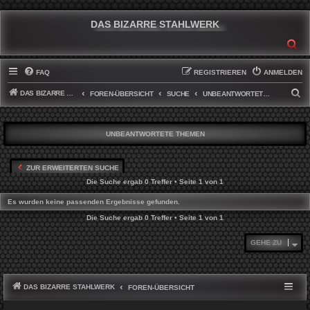
DAS BIZARRE STAHLWERK
SU
FAQ
REGISTRIEREN
ANMELDEN
DAS BIZARRE STAHLWERK
S
FOREN-ÜBERSICHT
SUCHE
UNBEANTWORTETE THEMEN
U
C
UNBEANTWORTETE THEMEN
H
E
ZUR ERWEITERTEN SUCHE
Die Suche ergab 0 Treffer • Seite
1
von
1
Es wurden keine passenden Ergebnisse gefunden.
Die Suche ergab 0 Treffer • Seite
1
von
1
GEHE ZU
DAS BIZARRE STAHLWERK
FOREN-ÜBERSICHT