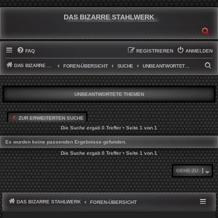
DAS BIZARRE STAHLWERK
SU
FAQ
REGISTRIEREN
ANMELDEN
DAS BIZARRE STAHLWERK
S
FOREN-ÜBERSICHT
SUCHE
UNBEANTWORTETE THEMEN
U
C
UNBEANTWORTETE THEMEN
H
E
ZUR ERWEITERTEN SUCHE
Die Suche ergab 0 Treffer • Seite
1
von
1
Es wurden keine passenden Ergebnisse gefunden.
Die Suche ergab 0 Treffer • Seite
1
von
1
GEHE ZU
DAS BIZARRE STAHLWERK
FOREN-ÜBERSICHT