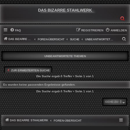
DAS BIZARRE STAHLWERK
SU
FAQ
REGISTRIEREN
ANMELDEN
DAS BIZARRE STAHLWERK
S
FOREN-ÜBERSICHT
SUCHE
UNBEANTWORTETE THEMEN
U
C
UNBEANTWORTETE THEMEN
H
E
ZUR ERWEITERTEN SUCHE
Die Suche ergab 0 Treffer • Seite
1
von
1
Es wurden keine passenden Ergebnisse gefunden.
Die Suche ergab 0 Treffer • Seite
1
von
1
GEHE ZU
DAS BIZARRE STAHLWERK
FOREN-ÜBERSICHT