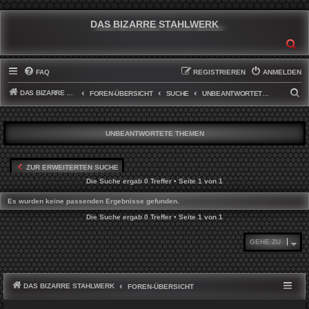
DAS BIZARRE STAHLWERK
SU
FAQ
REGISTRIEREN
ANMELDEN
DAS BIZARRE STAHLWERK
S
FOREN-ÜBERSICHT
SUCHE
UNBEANTWORTETE THEMEN
U
C
UNBEANTWORTETE THEMEN
H
E
ZUR ERWEITERTEN SUCHE
Die Suche ergab 0 Treffer • Seite
1
von
1
Es wurden keine passenden Ergebnisse gefunden.
Die Suche ergab 0 Treffer • Seite
1
von
1
GEHE ZU
DAS BIZARRE STAHLWERK
FOREN-ÜBERSICHT