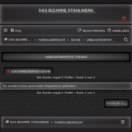
DAS BIZARRE STAHLWERK
SU
FAQ
REGISTRIEREN
ANMELDEN
DAS BIZARRE STAHLWERK
S
FOREN-ÜBERSICHT
SUCHE
UNBEANTWORTETE THEMEN
U
C
UNBEANTWORTETE THEMEN
H
E
ZUR ERWEITERTEN SUCHE
Die Suche ergab 0 Treffer • Seite
1
von
1
Es wurden keine passenden Ergebnisse gefunden.
Die Suche ergab 0 Treffer • Seite
1
von
1
GEHE ZU
DAS BIZARRE STAHLWERK
FOREN-ÜBERSICHT