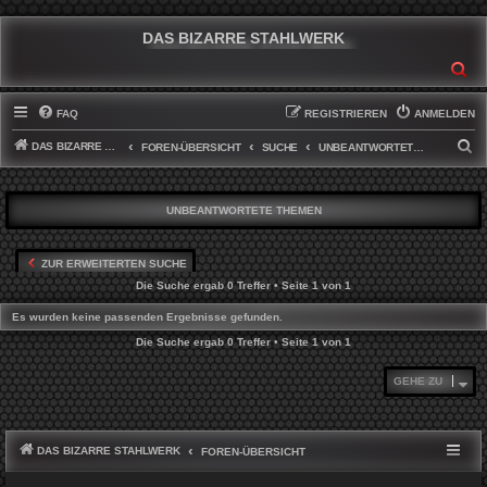
DAS BIZARRE STAHLWERK
SU
FAQ
REGISTRIEREN
ANMELDEN
DAS BIZARRE STAHLWERK
S
FOREN-ÜBERSICHT
SUCHE
UNBEANTWORTETE THEMEN
U
C
UNBEANTWORTETE THEMEN
H
E
ZUR ERWEITERTEN SUCHE
Die Suche ergab 0 Treffer • Seite
1
von
1
Es wurden keine passenden Ergebnisse gefunden.
Die Suche ergab 0 Treffer • Seite
1
von
1
GEHE ZU
DAS BIZARRE STAHLWERK
FOREN-ÜBERSICHT