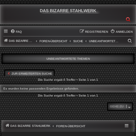
DAS BIZARRE STAHLWERK
SU
FAQ
REGISTRIEREN
ANMELDEN
DAS BIZARRE STAHLWERK
S
FOREN-ÜBERSICHT
SUCHE
UNBEANTWORTETE THEMEN
U
C
UNBEANTWORTETE THEMEN
H
E
ZUR ERWEITERTEN SUCHE
Die Suche ergab 0 Treffer • Seite
1
von
1
Es wurden keine passenden Ergebnisse gefunden.
Die Suche ergab 0 Treffer • Seite
1
von
1
GEHE ZU
DAS BIZARRE STAHLWERK
FOREN-ÜBERSICHT