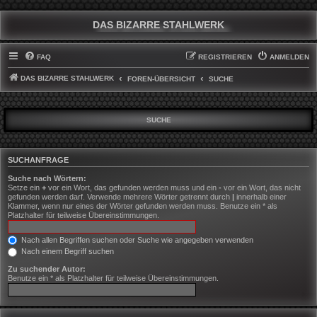
DAS BIZARRE STAHLWERK
FAQ
REGISTRIEREN
ANMELDEN
DAS BIZARRE STAHLWERK
FOREN-ÜBERSICHT
SUCHE
SUCHE
SUCHANFRAGE
Suche nach Wörtern:
Setze ein
+
vor ein Wort, das gefunden werden muss und ein
-
vor ein Wort, das nicht
gefunden werden darf. Verwende mehrere Wörter getrennt durch
|
innerhalb einer
Klammer, wenn nur eines der Wörter gefunden werden muss. Benutze ein * als
Platzhalter für teilweise Übereinstimmungen.
Nach allen Begriffen suchen oder Suche wie angegeben verwenden
Nach einem Begriff suchen
Zu suchender Autor:
Benutze ein * als Platzhalter für teilweise Übereinstimmungen.