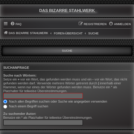
DAS BIZARRE STAHLWERK
FAQ
REGISTRIEREN
ANMELDEN
DAS BIZARRE STAHLWERK
FOREN-ÜBERSICHT
SUCHE
SUCHE
SUCHANFRAGE
Suche nach Wörtern:
Setze ein
+
vor ein Wort, das gefunden werden muss und ein
-
vor ein Wort, das nicht
gefunden werden darf. Verwende mehrere Wörter getrennt durch
|
innerhalb einer
Klammer, wenn nur eines der Wörter gefunden werden muss. Benutze ein * als
Platzhalter für teilweise Übereinstimmungen.
Nach allen Begriffen suchen oder Suche wie angegeben verwenden
Nach einem Begriff suchen
Zu suchender Autor:
Benutze ein * als Platzhalter für teilweise Übereinstimmungen.