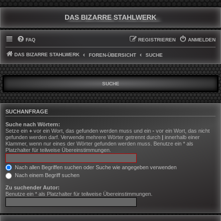
DAS BIZARRE STAHLWERK
FAQ
REGISTRIEREN
ANMELDEN
DAS BIZARRE STAHLWERK
FOREN-ÜBERSICHT
SUCHE
SUCHE
SUCHANFRAGE
Suche nach Wörtern:
Setze ein
+
vor ein Wort, das gefunden werden muss und ein
-
vor ein Wort, das nicht
gefunden werden darf. Verwende mehrere Wörter getrennt durch
|
innerhalb einer
Klammer, wenn nur eines der Wörter gefunden werden muss. Benutze ein * als
Platzhalter für teilweise Übereinstimmungen.
Nach allen Begriffen suchen oder Suche wie angegeben verwenden
Nach einem Begriff suchen
Zu suchender Autor:
Benutze ein * als Platzhalter für teilweise Übereinstimmungen.