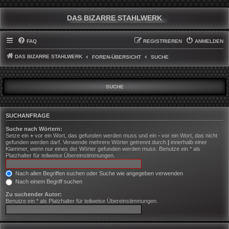
DAS BIZARRE STAHLWERK
FAQ
REGISTRIEREN
ANMELDEN
DAS BIZARRE STAHLWERK
FOREN-ÜBERSICHT
SUCHE
SUCHE
SUCHANFRAGE
Suche nach Wörtern:
Setze ein
+
vor ein Wort, das gefunden werden muss und ein
-
vor ein Wort, das nicht
gefunden werden darf. Verwende mehrere Wörter getrennt durch
|
innerhalb einer
Klammer, wenn nur eines der Wörter gefunden werden muss. Benutze ein * als
Platzhalter für teilweise Übereinstimmungen.
Nach allen Begriffen suchen oder Suche wie angegeben verwenden
Nach einem Begriff suchen
Zu suchender Autor:
Benutze ein * als Platzhalter für teilweise Übereinstimmungen.