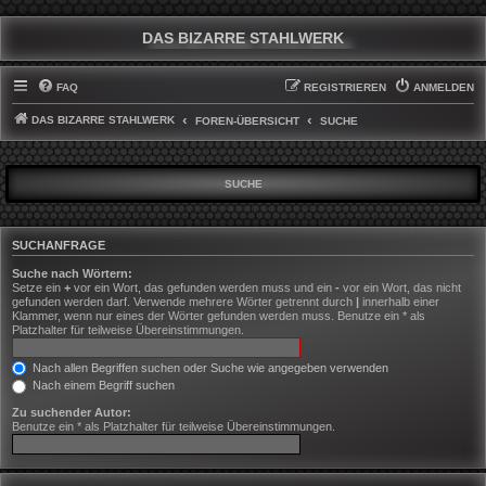
DAS BIZARRE STAHLWERK
FAQ
REGISTRIEREN
ANMELDEN
DAS BIZARRE STAHLWERK
FOREN-ÜBERSICHT
SUCHE
SUCHE
SUCHANFRAGE
Suche nach Wörtern:
Setze ein
+
vor ein Wort, das gefunden werden muss und ein
-
vor ein Wort, das nicht
gefunden werden darf. Verwende mehrere Wörter getrennt durch
|
innerhalb einer
Klammer, wenn nur eines der Wörter gefunden werden muss. Benutze ein * als
Platzhalter für teilweise Übereinstimmungen.
Nach allen Begriffen suchen oder Suche wie angegeben verwenden
Nach einem Begriff suchen
Zu suchender Autor:
Benutze ein * als Platzhalter für teilweise Übereinstimmungen.