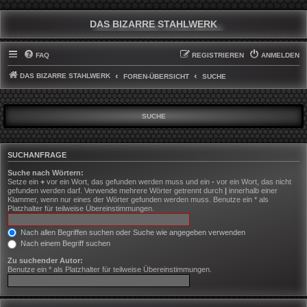
DAS BIZARRE STAHLWERK
FAQ
REGISTRIEREN
ANMELDEN
DAS BIZARRE STAHLWERK
FOREN-ÜBERSICHT
SUCHE
SUCHE
SUCHANFRAGE
Suche nach Wörtern:
Setze ein
+
vor ein Wort, das gefunden werden muss und ein
-
vor ein Wort, das nicht
gefunden werden darf. Verwende mehrere Wörter getrennt durch
|
innerhalb einer
Klammer, wenn nur eines der Wörter gefunden werden muss. Benutze ein * als
Platzhalter für teilweise Übereinstimmungen.
Nach allen Begriffen suchen oder Suche wie angegeben verwenden
Nach einem Begriff suchen
Zu suchender Autor:
Benutze ein * als Platzhalter für teilweise Übereinstimmungen.