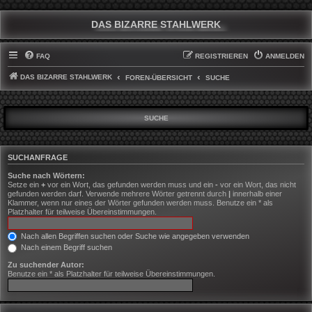
DAS BIZARRE STAHLWERK
FAQ
REGISTRIEREN
ANMELDEN
DAS BIZARRE STAHLWERK
FOREN-ÜBERSICHT
SUCHE
SUCHE
SUCHANFRAGE
Suche nach Wörtern:
Setze ein
+
vor ein Wort, das gefunden werden muss und ein
-
vor ein Wort, das nicht
gefunden werden darf. Verwende mehrere Wörter getrennt durch
|
innerhalb einer
Klammer, wenn nur eines der Wörter gefunden werden muss. Benutze ein * als
Platzhalter für teilweise Übereinstimmungen.
Nach allen Begriffen suchen oder Suche wie angegeben verwenden
Nach einem Begriff suchen
Zu suchender Autor:
Benutze ein * als Platzhalter für teilweise Übereinstimmungen.