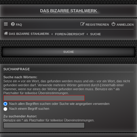
DAS BIZARRE STAHLWERK
FAQ
REGISTRIEREN
ANMELDEN
DAS BIZARRE STAHLWERK
FOREN-ÜBERSICHT
SUCHE
SUCHE
SUCHANFRAGE
Suche nach Wörtern:
Setze ein
+
vor ein Wort, das gefunden werden muss und ein
-
vor ein Wort, das nicht
gefunden werden darf. Verwende mehrere Wörter getrennt durch
|
innerhalb einer
Klammer, wenn nur eines der Wörter gefunden werden muss. Benutze ein * als
Platzhalter für teilweise Übereinstimmungen.
Nach allen Begriffen suchen oder Suche wie angegeben verwenden
Nach einem Begriff suchen
Zu suchender Autor:
Benutze ein * als Platzhalter für teilweise Übereinstimmungen.