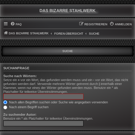
DAS BIZARRE STAHLWERK
FAQ
REGISTRIEREN
ANMELDEN
DAS BIZARRE STAHLWERK
FOREN-ÜBERSICHT
SUCHE
SUCHE
SUCHANFRAGE
Suche nach Wörtern:
Setze ein
+
vor ein Wort, das gefunden werden muss und ein
-
vor ein Wort, das nicht
gefunden werden darf. Verwende mehrere Wörter getrennt durch
|
innerhalb einer
Klammer, wenn nur eines der Wörter gefunden werden muss. Benutze ein * als
Platzhalter für teilweise Übereinstimmungen.
Nach allen Begriffen suchen oder Suche wie angegeben verwenden
Nach einem Begriff suchen
Zu suchender Autor:
Benutze ein * als Platzhalter für teilweise Übereinstimmungen.