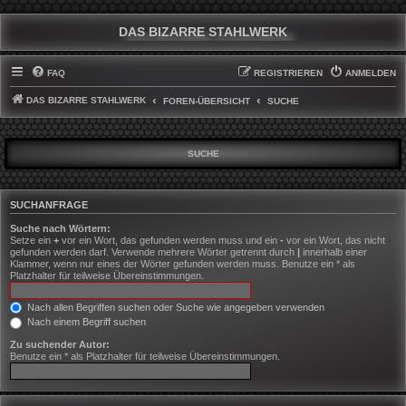
DAS BIZARRE STAHLWERK
FAQ
REGISTRIEREN
ANMELDEN
DAS BIZARRE STAHLWERK
FOREN-ÜBERSICHT
SUCHE
SUCHE
SUCHANFRAGE
Suche nach Wörtern:
Setze ein
+
vor ein Wort, das gefunden werden muss und ein
-
vor ein Wort, das nicht
gefunden werden darf. Verwende mehrere Wörter getrennt durch
|
innerhalb einer
Klammer, wenn nur eines der Wörter gefunden werden muss. Benutze ein * als
Platzhalter für teilweise Übereinstimmungen.
Nach allen Begriffen suchen oder Suche wie angegeben verwenden
Nach einem Begriff suchen
Zu suchender Autor:
Benutze ein * als Platzhalter für teilweise Übereinstimmungen.