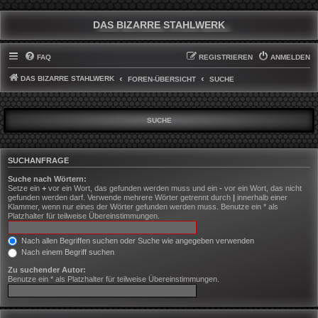
DAS BIZARRE STAHLWERK
FAQ
REGISTRIEREN
ANMELDEN
DAS BIZARRE STAHLWERK
FOREN-ÜBERSICHT
SUCHE
SUCHE
SUCHANFRAGE
Suche nach Wörtern:
Setze ein
+
vor ein Wort, das gefunden werden muss und ein
-
vor ein Wort, das nicht
gefunden werden darf. Verwende mehrere Wörter getrennt durch
|
innerhalb einer
Klammer, wenn nur eines der Wörter gefunden werden muss. Benutze ein * als
Platzhalter für teilweise Übereinstimmungen.
Nach allen Begriffen suchen oder Suche wie angegeben verwenden
Nach einem Begriff suchen
Zu suchender Autor:
Benutze ein * als Platzhalter für teilweise Übereinstimmungen.