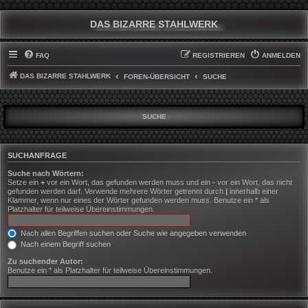
DAS BIZARRE STAHLWERK
FAQ
REGISTRIEREN
ANMELDEN
DAS BIZARRE STAHLWERK
FOREN-ÜBERSICHT
SUCHE
SUCHE
SUCHANFRAGE
Suche nach Wörtern:
Setze ein
+
vor ein Wort, das gefunden werden muss und ein
-
vor ein Wort, das nicht
gefunden werden darf. Verwende mehrere Wörter getrennt durch
|
innerhalb einer
Klammer, wenn nur eines der Wörter gefunden werden muss. Benutze ein * als
Platzhalter für teilweise Übereinstimmungen.
Nach allen Begriffen suchen oder Suche wie angegeben verwenden
Nach einem Begriff suchen
Zu suchender Autor:
Benutze ein * als Platzhalter für teilweise Übereinstimmungen.