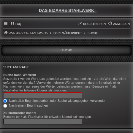
DAS BIZARRE STAHLWERK
FAQ
REGISTRIEREN
ANMELDEN
DAS BIZARRE STAHLWERK
FOREN-ÜBERSICHT
SUCHE
SUCHE
SUCHANFRAGE
Suche nach Wörtern:
Setze ein
+
vor ein Wort, das gefunden werden muss und ein
-
vor ein Wort, das nicht
gefunden werden darf. Verwende mehrere Wörter getrennt durch
|
innerhalb einer
Klammer, wenn nur eines der Wörter gefunden werden muss. Benutze ein * als
Platzhalter für teilweise Übereinstimmungen.
Nach allen Begriffen suchen oder Suche wie angegeben verwenden
Nach einem Begriff suchen
Zu suchender Autor:
Benutze ein * als Platzhalter für teilweise Übereinstimmungen.