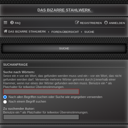
DAS BIZARRE STAHLWERK
FAQ
REGISTRIEREN
ANMELDEN
DAS BIZARRE STAHLWERK
FOREN-ÜBERSICHT
SUCHE
SUCHE
SUCHANFRAGE
Suche nach Wörtern:
Setze ein
+
vor ein Wort, das gefunden werden muss und ein
-
vor ein Wort, das nicht
gefunden werden darf. Verwende mehrere Wörter getrennt durch
|
innerhalb einer
Klammer, wenn nur eines der Wörter gefunden werden muss. Benutze ein * als
Platzhalter für teilweise Übereinstimmungen.
Nach allen Begriffen suchen oder Suche wie angegeben verwenden
Nach einem Begriff suchen
Zu suchender Autor:
Benutze ein * als Platzhalter für teilweise Übereinstimmungen.