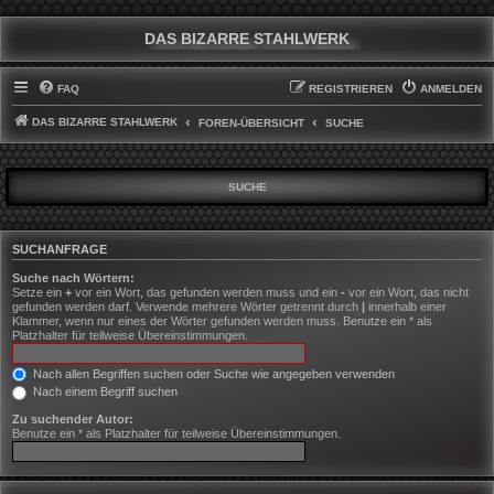
DAS BIZARRE STAHLWERK
FAQ
REGISTRIEREN
ANMELDEN
DAS BIZARRE STAHLWERK
FOREN-ÜBERSICHT
SUCHE
SUCHE
SUCHANFRAGE
Suche nach Wörtern:
Setze ein
+
vor ein Wort, das gefunden werden muss und ein
-
vor ein Wort, das nicht
gefunden werden darf. Verwende mehrere Wörter getrennt durch
|
innerhalb einer
Klammer, wenn nur eines der Wörter gefunden werden muss. Benutze ein * als
Platzhalter für teilweise Übereinstimmungen.
Nach allen Begriffen suchen oder Suche wie angegeben verwenden
Nach einem Begriff suchen
Zu suchender Autor:
Benutze ein * als Platzhalter für teilweise Übereinstimmungen.