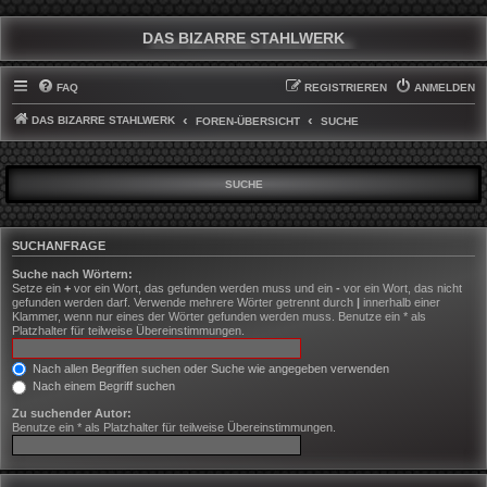
DAS BIZARRE STAHLWERK
FAQ
REGISTRIEREN
ANMELDEN
DAS BIZARRE STAHLWERK
FOREN-ÜBERSICHT
SUCHE
SUCHE
SUCHANFRAGE
Suche nach Wörtern:
Setze ein
+
vor ein Wort, das gefunden werden muss und ein
-
vor ein Wort, das nicht
gefunden werden darf. Verwende mehrere Wörter getrennt durch
|
innerhalb einer
Klammer, wenn nur eines der Wörter gefunden werden muss. Benutze ein * als
Platzhalter für teilweise Übereinstimmungen.
Nach allen Begriffen suchen oder Suche wie angegeben verwenden
Nach einem Begriff suchen
Zu suchender Autor:
Benutze ein * als Platzhalter für teilweise Übereinstimmungen.