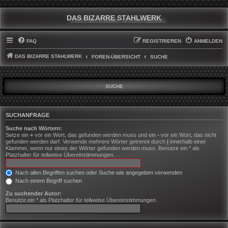
DAS BIZARRE STAHLWERK
FAQ
REGISTRIEREN
ANMELDEN
DAS BIZARRE STAHLWERK
FOREN-ÜBERSICHT
SUCHE
SUCHE
SUCHANFRAGE
Suche nach Wörtern:
Setze ein
+
vor ein Wort, das gefunden werden muss und ein
-
vor ein Wort, das nicht
gefunden werden darf. Verwende mehrere Wörter getrennt durch
|
innerhalb einer
Klammer, wenn nur eines der Wörter gefunden werden muss. Benutze ein * als
Platzhalter für teilweise Übereinstimmungen.
Nach allen Begriffen suchen oder Suche wie angegeben verwenden
Nach einem Begriff suchen
Zu suchender Autor:
Benutze ein * als Platzhalter für teilweise Übereinstimmungen.