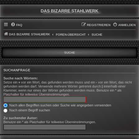
DAS BIZARRE STAHLWERK
FAQ
REGISTRIEREN
ANMELDEN
DAS BIZARRE STAHLWERK
FOREN-ÜBERSICHT
SUCHE
SUCHE
SUCHANFRAGE
Suche nach Wörtern:
Setze ein
+
vor ein Wort, das gefunden werden muss und ein
-
vor ein Wort, das nicht
gefunden werden darf. Verwende mehrere Wörter getrennt durch
|
innerhalb einer
Klammer, wenn nur eines der Wörter gefunden werden muss. Benutze ein * als
Platzhalter für teilweise Übereinstimmungen.
Nach allen Begriffen suchen oder Suche wie angegeben verwenden
Nach einem Begriff suchen
Zu suchender Autor:
Benutze ein * als Platzhalter für teilweise Übereinstimmungen.