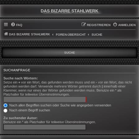
DAS BIZARRE STAHLWERK
FAQ
REGISTRIEREN
ANMELDEN
DAS BIZARRE STAHLWERK
FOREN-ÜBERSICHT
SUCHE
SUCHE
SUCHANFRAGE
Suche nach Wörtern:
Setze ein
+
vor ein Wort, das gefunden werden muss und ein
-
vor ein Wort, das nicht
gefunden werden darf. Verwende mehrere Wörter getrennt durch
|
innerhalb einer
Klammer, wenn nur eines der Wörter gefunden werden muss. Benutze ein * als
Platzhalter für teilweise Übereinstimmungen.
Nach allen Begriffen suchen oder Suche wie angegeben verwenden
Nach einem Begriff suchen
Zu suchender Autor:
Benutze ein * als Platzhalter für teilweise Übereinstimmungen.