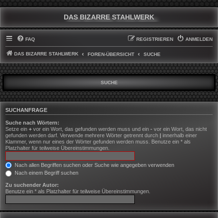
DAS BIZARRE STAHLWERK
FAQ
REGISTRIEREN
ANMELDEN
DAS BIZARRE STAHLWERK
FOREN-ÜBERSICHT
SUCHE
SUCHE
SUCHANFRAGE
Suche nach Wörtern:
Setze ein
+
vor ein Wort, das gefunden werden muss und ein
-
vor ein Wort, das nicht
gefunden werden darf. Verwende mehrere Wörter getrennt durch
|
innerhalb einer
Klammer, wenn nur eines der Wörter gefunden werden muss. Benutze ein * als
Platzhalter für teilweise Übereinstimmungen.
Nach allen Begriffen suchen oder Suche wie angegeben verwenden
Nach einem Begriff suchen
Zu suchender Autor:
Benutze ein * als Platzhalter für teilweise Übereinstimmungen.