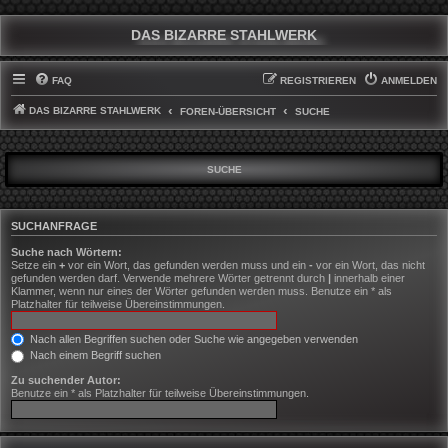
DAS BIZARRE STAHLWERK
FAQ
REGISTRIEREN
ANMELDEN
DAS BIZARRE STAHLWERK
FOREN-ÜBERSICHT
SUCHE
SUCHE
SUCHANFRAGE
Suche nach Wörtern:
Setze ein
+
vor ein Wort, das gefunden werden muss und ein
-
vor ein Wort, das nicht
gefunden werden darf. Verwende mehrere Wörter getrennt durch
|
innerhalb einer
Klammer, wenn nur eines der Wörter gefunden werden muss. Benutze ein * als
Platzhalter für teilweise Übereinstimmungen.
Nach allen Begriffen suchen oder Suche wie angegeben verwenden
Nach einem Begriff suchen
Zu suchender Autor:
Benutze ein * als Platzhalter für teilweise Übereinstimmungen.