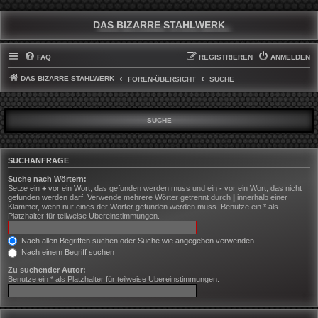
DAS BIZARRE STAHLWERK
FAQ
REGISTRIEREN
ANMELDEN
DAS BIZARRE STAHLWERK
FOREN-ÜBERSICHT
SUCHE
SUCHE
SUCHANFRAGE
Suche nach Wörtern:
Setze ein
+
vor ein Wort, das gefunden werden muss und ein
-
vor ein Wort, das nicht
gefunden werden darf. Verwende mehrere Wörter getrennt durch
|
innerhalb einer
Klammer, wenn nur eines der Wörter gefunden werden muss. Benutze ein * als
Platzhalter für teilweise Übereinstimmungen.
Nach allen Begriffen suchen oder Suche wie angegeben verwenden
Nach einem Begriff suchen
Zu suchender Autor:
Benutze ein * als Platzhalter für teilweise Übereinstimmungen.