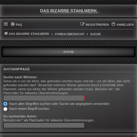
DAS BIZARRE STAHLWERK
FAQ
REGISTRIEREN
ANMELDEN
DAS BIZARRE STAHLWERK
FOREN-ÜBERSICHT
SUCHE
SUCHE
SUCHANFRAGE
Suche nach Wörtern:
Setze ein
+
vor ein Wort, das gefunden werden muss und ein
-
vor ein Wort, das nicht
gefunden werden darf. Verwende mehrere Wörter getrennt durch
|
innerhalb einer
Klammer, wenn nur eines der Wörter gefunden werden muss. Benutze ein * als
Platzhalter für teilweise Übereinstimmungen.
Nach allen Begriffen suchen oder Suche wie angegeben verwenden
Nach einem Begriff suchen
Zu suchender Autor:
Benutze ein * als Platzhalter für teilweise Übereinstimmungen.