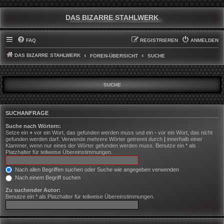
DAS BIZARRE STAHLWERK
FAQ
REGISTRIEREN
ANMELDEN
DAS BIZARRE STAHLWERK
FOREN-ÜBERSICHT
SUCHE
SUCHE
SUCHANFRAGE
Suche nach Wörtern:
Setze ein
+
vor ein Wort, das gefunden werden muss und ein
-
vor ein Wort, das nicht
gefunden werden darf. Verwende mehrere Wörter getrennt durch
|
innerhalb einer
Klammer, wenn nur eines der Wörter gefunden werden muss. Benutze ein * als
Platzhalter für teilweise Übereinstimmungen.
Nach allen Begriffen suchen oder Suche wie angegeben verwenden
Nach einem Begriff suchen
Zu suchender Autor:
Benutze ein * als Platzhalter für teilweise Übereinstimmungen.