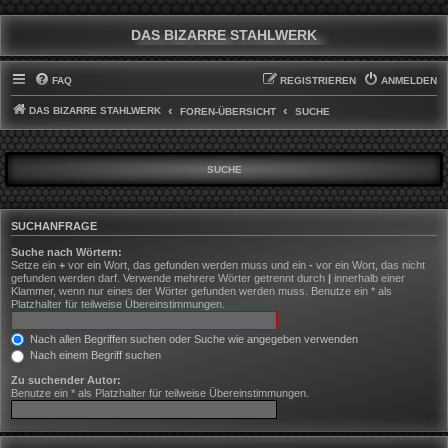
DAS BIZARRE STAHLWERK
FAQ
REGISTRIEREN
ANMELDEN
DAS BIZARRE STAHLWERK
FOREN-ÜBERSICHT
SUCHE
SUCHE
SUCHANFRAGE
Suche nach Wörtern:
Setze ein
+
vor ein Wort, das gefunden werden muss und ein
-
vor ein Wort, das nicht
gefunden werden darf. Verwende mehrere Wörter getrennt durch
|
innerhalb einer
Klammer, wenn nur eines der Wörter gefunden werden muss. Benutze ein * als
Platzhalter für teilweise Übereinstimmungen.
Nach allen Begriffen suchen oder Suche wie angegeben verwenden
Nach einem Begriff suchen
Zu suchender Autor:
Benutze ein * als Platzhalter für teilweise Übereinstimmungen.