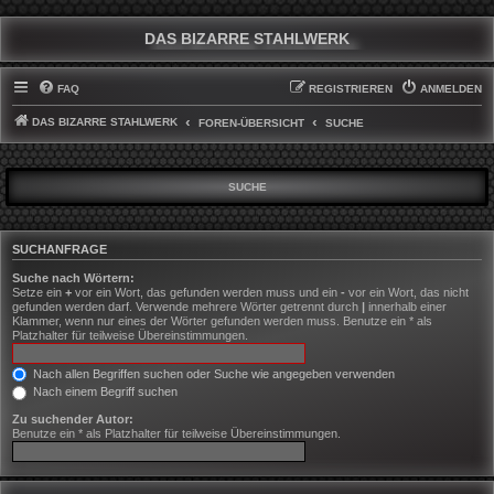
DAS BIZARRE STAHLWERK
FAQ
REGISTRIEREN
ANMELDEN
DAS BIZARRE STAHLWERK
FOREN-ÜBERSICHT
SUCHE
SUCHE
SUCHANFRAGE
Suche nach Wörtern:
Setze ein
+
vor ein Wort, das gefunden werden muss und ein
-
vor ein Wort, das nicht
gefunden werden darf. Verwende mehrere Wörter getrennt durch
|
innerhalb einer
Klammer, wenn nur eines der Wörter gefunden werden muss. Benutze ein * als
Platzhalter für teilweise Übereinstimmungen.
Nach allen Begriffen suchen oder Suche wie angegeben verwenden
Nach einem Begriff suchen
Zu suchender Autor:
Benutze ein * als Platzhalter für teilweise Übereinstimmungen.