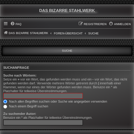
DAS BIZARRE STAHLWERK
FAQ
REGISTRIEREN
ANMELDEN
DAS BIZARRE STAHLWERK
FOREN-ÜBERSICHT
SUCHE
SUCHE
SUCHANFRAGE
Suche nach Wörtern:
Setze ein
+
vor ein Wort, das gefunden werden muss und ein
-
vor ein Wort, das nicht
gefunden werden darf. Verwende mehrere Wörter getrennt durch
|
innerhalb einer
Klammer, wenn nur eines der Wörter gefunden werden muss. Benutze ein * als
Platzhalter für teilweise Übereinstimmungen.
Nach allen Begriffen suchen oder Suche wie angegeben verwenden
Nach einem Begriff suchen
Zu suchender Autor:
Benutze ein * als Platzhalter für teilweise Übereinstimmungen.