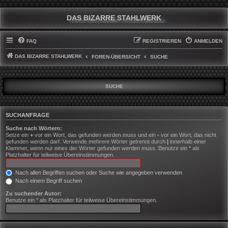
DAS BIZARRE STAHLWERK
FAQ
REGISTRIEREN
ANMELDEN
DAS BIZARRE STAHLWERK
FOREN-ÜBERSICHT
SUCHE
SUCHE
SUCHANFRAGE
Suche nach Wörtern:
Setze ein
+
vor ein Wort, das gefunden werden muss und ein
-
vor ein Wort, das nicht
gefunden werden darf. Verwende mehrere Wörter getrennt durch
|
innerhalb einer
Klammer, wenn nur eines der Wörter gefunden werden muss. Benutze ein * als
Platzhalter für teilweise Übereinstimmungen.
Nach allen Begriffen suchen oder Suche wie angegeben verwenden
Nach einem Begriff suchen
Zu suchender Autor:
Benutze ein * als Platzhalter für teilweise Übereinstimmungen.