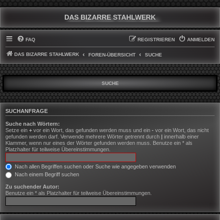
DAS BIZARRE STAHLWERK
FAQ
REGISTRIEREN
ANMELDEN
DAS BIZARRE STAHLWERK
FOREN-ÜBERSICHT
SUCHE
SUCHE
SUCHANFRAGE
Suche nach Wörtern:
Setze ein
+
vor ein Wort, das gefunden werden muss und ein
-
vor ein Wort, das nicht
gefunden werden darf. Verwende mehrere Wörter getrennt durch
|
innerhalb einer
Klammer, wenn nur eines der Wörter gefunden werden muss. Benutze ein * als
Platzhalter für teilweise Übereinstimmungen.
Nach allen Begriffen suchen oder Suche wie angegeben verwenden
Nach einem Begriff suchen
Zu suchender Autor:
Benutze ein * als Platzhalter für teilweise Übereinstimmungen.