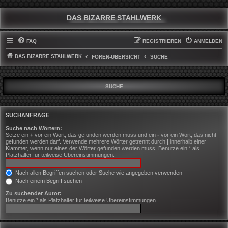
DAS BIZARRE STAHLWERK
FAQ
REGISTRIEREN
ANMELDEN
DAS BIZARRE STAHLWERK
FOREN-ÜBERSICHT
SUCHE
SUCHE
SUCHANFRAGE
Suche nach Wörtern:
Setze ein
+
vor ein Wort, das gefunden werden muss und ein
-
vor ein Wort, das nicht
gefunden werden darf. Verwende mehrere Wörter getrennt durch
|
innerhalb einer
Klammer, wenn nur eines der Wörter gefunden werden muss. Benutze ein * als
Platzhalter für teilweise Übereinstimmungen.
Nach allen Begriffen suchen oder Suche wie angegeben verwenden
Nach einem Begriff suchen
Zu suchender Autor:
Benutze ein * als Platzhalter für teilweise Übereinstimmungen.