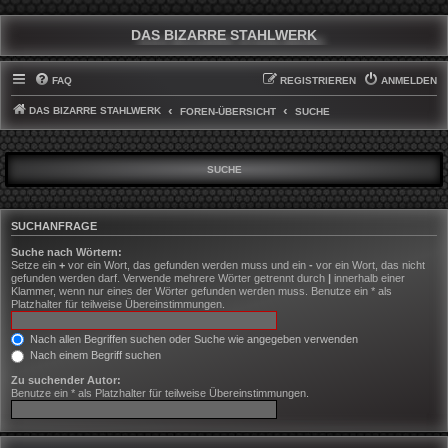
DAS BIZARRE STAHLWERK
FAQ
REGISTRIEREN
ANMELDEN
DAS BIZARRE STAHLWERK
FOREN-ÜBERSICHT
SUCHE
SUCHE
SUCHANFRAGE
Suche nach Wörtern:
Setze ein
+
vor ein Wort, das gefunden werden muss und ein
-
vor ein Wort, das nicht
gefunden werden darf. Verwende mehrere Wörter getrennt durch
|
innerhalb einer
Klammer, wenn nur eines der Wörter gefunden werden muss. Benutze ein * als
Platzhalter für teilweise Übereinstimmungen.
Nach allen Begriffen suchen oder Suche wie angegeben verwenden
Nach einem Begriff suchen
Zu suchender Autor:
Benutze ein * als Platzhalter für teilweise Übereinstimmungen.