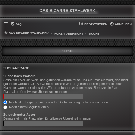
DAS BIZARRE STAHLWERK
FAQ
REGISTRIEREN
ANMELDEN
DAS BIZARRE STAHLWERK
FOREN-ÜBERSICHT
SUCHE
SUCHE
SUCHANFRAGE
Suche nach Wörtern:
Setze ein
+
vor ein Wort, das gefunden werden muss und ein
-
vor ein Wort, das nicht
gefunden werden darf. Verwende mehrere Wörter getrennt durch
|
innerhalb einer
Klammer, wenn nur eines der Wörter gefunden werden muss. Benutze ein * als
Platzhalter für teilweise Übereinstimmungen.
Nach allen Begriffen suchen oder Suche wie angegeben verwenden
Nach einem Begriff suchen
Zu suchender Autor:
Benutze ein * als Platzhalter für teilweise Übereinstimmungen.