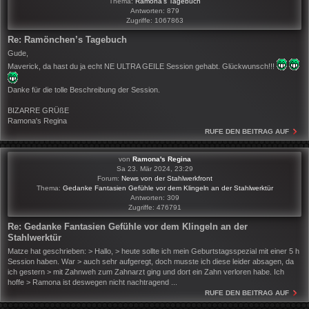
Thema:
Ramona‘s Tagebuch
Antworten:
879
Zugriffe:
1067863
Re: Ramönchen’s Tagebuch
Gude,
Maverick, da hast du ja echt NE ULTRA GEILE Session gehabt. Glückwunsch!!!
Danke für die tolle Beschreibung der Session.
BIZARRE GRÜßE
Ramona's Regina
RUFE DEN BEITRAG AUF
von
Ramona's Regina
Sa 23. Mär 2024, 23:29
Forum:
News von der Stahlwerkfront
Thema:
Gedanke Fantasien Gefühle vor dem Klingeln an der Stahlwerktür
Antworten:
309
Zugriffe:
476791
Re: Gedanke Fantasien Gefühle vor dem Klingeln an der
Stahlwerktür
Matze hat geschrieben: > Hallo, > heute sollte ich mein Geburtstagsspezial mit einer 5 h
Session haben. War > auch sehr aufgeregt, doch musste ich diese leider absagen, da
ich gestern > mit Zahnweh zum Zahnarzt ging und dort ein Zahn verloren habe. Ich
hoffe > Ramona ist deswegen nicht nachtragend ...
RUFE DEN BEITRAG AUF