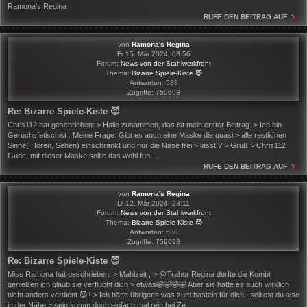
Ramona's Regina
RUFE DEN BEITRAG AUF
von
Ramona's Regina
Fr 15. Mär 2024, 08:56
Forum:
News von der Stahlwerkfront
Thema:
Bizarre Spiele-Kiste 😈
Antworten:
538
Zugriffe:
759698
Re: Bizarre Spiele-Kiste 😈
Chris112 hat geschrieben: > Hallo zusammen, das ist mein erster Beitrag. > Ich bin
Geruchsfetischist . Meine Frage: Gibt es auch eine Maske die quasi > alle restlichen
Sinne( Hören, Sehen) einschränkt und nur die Nase frei > lässt ? > Gruß > Chris112
Gude, mit dieser Maske sollte das wohl fun ...
RUFE DEN BEITRAG AUF
von
Ramona's Regina
Di 12. Mär 2024, 23:11
Forum:
News von der Stahlwerkfront
Thema:
Bizarre Spiele-Kiste 😈
Antworten:
538
Zugriffe:
759698
Re: Bizarre Spiele-Kiste 😈
Miss Ramona hat geschrieben: > Mahlzeit , > @Trahor Regina durfte die Kombi
genießen ich glaub sie verflucht dich > etwas🤣🤣🤣🤣 Aber sie hatte es auch wirklich
nicht anders verdient 😈‼️ > Ich hätte übrigens was zum basteln für dich ..solltest du also
in der Nähe > sein komm doch einfach mal rein bei Ze ...