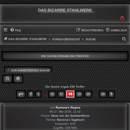
DAS BIZARRE STAHLWERK
SU
FAQ
REGISTRIEREN
ANMELDEN
DAS BIZARRE STAHLWERK
S
FOREN-ÜBERSICHT
SUCHE
U
C
DIE SUCHE ERGAB 258 TREFFER
H
E
ZUR ERWEITERTEN SUCHE
SUCHE
ERWEITERTE SUCHE
Die Suche ergab 258 Treffer
…
…
18
SEITE
18
VON
26
1
16
17
19
20
26
VORHERIGE
NÄCHST
von
Ramona's Regina
Mi 27. Mär 2024, 11:02
Forum:
News von der Stahlwerkfront
Thema:
Ramona‘s Tagebuch
Antworten:
879
Zugriffe:
1067863