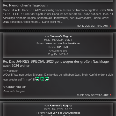
Re: Ramönchen’s Tagebuch
Gude, YEAH!!! Habe RELATIV kurzfristig einen Termin bei Ramona ergattert. Zwar NUR
für 1h. LEIDER!!! Aber der Spatz in der Hand, ist besser als die Taube auf dem Dach! :D
Allerdings nicht als Regina, sondern als Handwerker, der unverschämt, überteuert ist
UND schlechte Arbeit macht.... Dann greift Mi ...
RUFE DEN BEITRAG AUF
von
Ramona's Regina
Mi 27. Mär 2024, 09:24
Forum:
News von der Stahlwerkfront
Thema:
SPECIAL
Antworten:
155
Zugriffe:
443546
Re: Das JAHRES-SPECIAL 2023 geht wegen der großen Nachfrage
auch 2024 weiter
@ Heeluser,
WOW!!! Wat nen geiles Erlebnis. Danke das du teilhaben lässt. Mein Kopfkino dreht sich
jetzt wieder auf "n max"!!!
BIZARRE GRÜßE
Ramona's Regina
RUFE DEN BEITRAG AUF
von
Ramona's Regina
Di 26. Mär 2024, 10:07
Forum:
News von der Stahlwerkfront