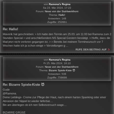
von
Ramona's Regina
Sa 23. Mär 2024, 17:22
Forum:
News von der Stahlwerkfront
Thema:
Hallo!
Antworten:
148
Zugriffe:
252861
Re: Hallo!
Maverik hat geschrieben: > Ich hatte den Termin am 25.03. um 11:00 bei Ramona zum 2
Stunden Special > und anschließendem NS Special Gestern bestätigt. > Hoffe, dass die
Mail jetzt nicht verloren gegangen ist. > > Bereits bei meinem Terminwunsch vor 7
Wochen hatte ich ja schon einige > Vorstellungen g ...
RUFE DEN BEITRAG AUF
von
Ramona's Regina
Fr 15. Mär 2024, 16:10
Forum:
News von der Stahlwerkfront
Thema:
Bizarre Spiele-Kiste 😈
Antworten:
538
Zugriffe:
759698
Re: Bizarre Spiele-Kiste 😈
Gude
@Ramona.
Deine Lieblings- Creme zur Pflege der Haut, nach einem harten Spanking oder einer
Abrasion der Nippel ist wieder lieferbar....
Bin am überlegen ob ich nen Selbstversuch wage....
BIZARRE GRÜßE