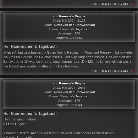
RUFE DEN BEITRAG AUF
von
Ramona's Regina
Di 12. Mär 2024, 21:28
Forum:
News von der Stahlwerkfront
Thema:
Ramona‘s Tagebuch
Antworten:
879
Zugriffe:
1067863
Re: Ramönchen’s Tagebuch
Sklave A. hat geschrieben: > Guten Abend Regina, > > Wow und Respekt . Ist ja wieder
ein krasser Bericht und Glückwunsch zu der > gelungenen Session. Und wie sich das
liest wurde erfüllt was du > heraufbeschworen hast. :D > Möchte ja nicht wissen wie du
nach 1200 ausgesehen hättest? > > Das frech sei ...
RUFE DEN BEITRAG AUF
von
Ramona's Regina
Di 12. Mär 2024, 19:46
Forum:
News von der Stahlwerkfront
Thema:
Ramona‘s Tagebuch
Antworten:
879
Zugriffe:
1067863
Re: Ramönchen’s Tagebuch
Horc hat geschrieben:
> Liebe Regina,
>
> krasser Bericht. Aber Du wirst es auch wohl nicht anders verdient haben.
> Geiles Szenario!!!