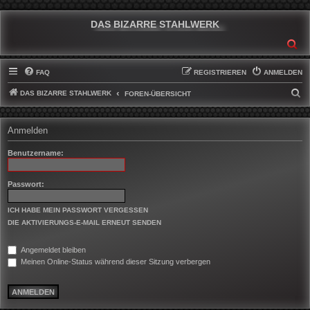
DAS BIZARRE STAHLWERK
SU
FAQ
REGISTRIEREN
ANMELDEN
DAS BIZARRE STAHLWERK
S
FOREN-ÜBERSICHT
U
C
Anmelden
H
Benutzername:
E
Passwort:
ICH HABE MEIN PASSWORT VERGESSEN
DIE AKTIVIERUNGS-E-MAIL ERNEUT SENDEN
Angemeldet bleiben
Meinen Online-Status während dieser Sitzung verbergen