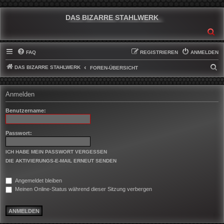
DAS BIZARRE STAHLWERK
SU
FAQ
REGISTRIEREN
ANMELDEN
DAS BIZARRE STAHLWERK
S
FOREN-ÜBERSICHT
U
C
Anmelden
H
Benutzername:
E
Passwort:
ICH HABE MEIN PASSWORT VERGESSEN
DIE AKTIVIERUNGS-E-MAIL ERNEUT SENDEN
Angemeldet bleiben
Meinen Online-Status während dieser Sitzung verbergen